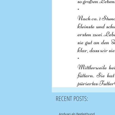
so großen Lebens
•
Nach ca. 1 Stund
kleinste und sc
ersten zwei Lebe
sie gut an den 
klar, dass wir s
•
Mittlerweile he
füttern. Sie ha
püriertes Futte
RECENT POSTS:
Andvari als Begleithund