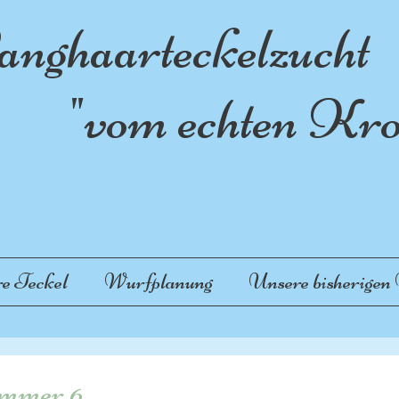
nghaarteckelzucht
vom echten Krot
e Teckel
Wurfplanung
Unsere bisherigen
mmer 6