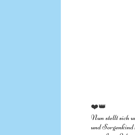
❤️👑
Nun stellt sich 
und Sorgenkind h