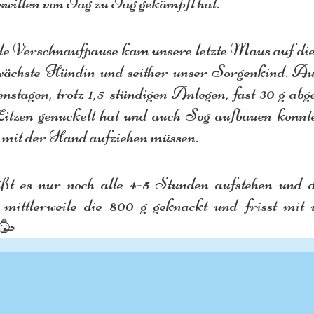
willen von Tag zu Tag gekämpft hat.
e Verschnaufpause kam unsere letzte Maus auf die W
hwächste Hündin und seither unser Sorgenkind. Auch
nstagen, trotz 1,5-stündigen Anlegen, fast 30 g ab
Zitzen genuckelt hat und auch Sog aufbauen konnte.
ie mit der Hand aufziehen müssen.
ißt es nur noch alle 4-5 Stunden aufstehen und 
t mittlerweile die 800 g geknackt und frisst mit v
r🥳