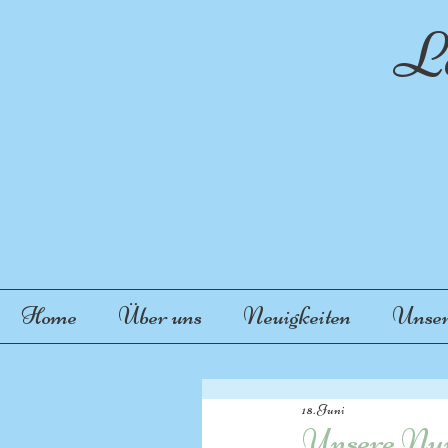
La
"
Home
Über uns
Neuigkeiten
Unser
18. Juni
Unsere Nu