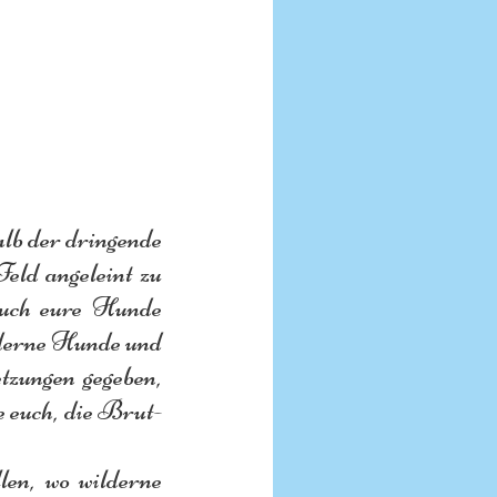
lb der dringende 
ld angeleint zu 
uch eure Hunde 
lderne Hunde und  
tzungen gegeben, 
e euch, die Brut-
en, wo wilderne 