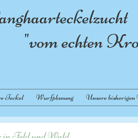
nghaarteckelzucht
vom echten Krot
e Teckel
Wurfplanung
Unsere bisherigen
 in Feld und Wald