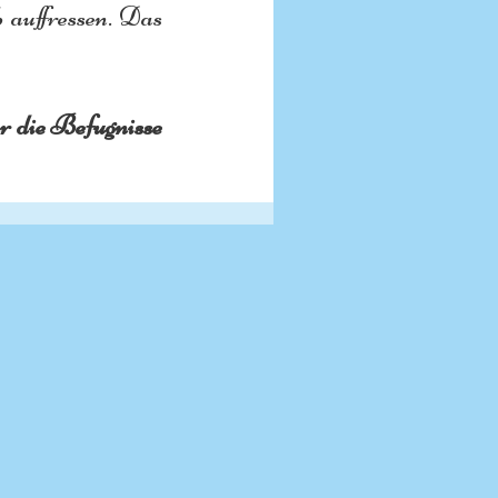
auffressen. Das 
r die Befugnisse 