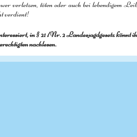
er verletzen, töten oder auch bei lebendigem Leib 
t verdient! 
nteressiert, in § 21 
l 
Nr. 2 Landesjagdgesetz könnt ih
rechtigten nachlesen.