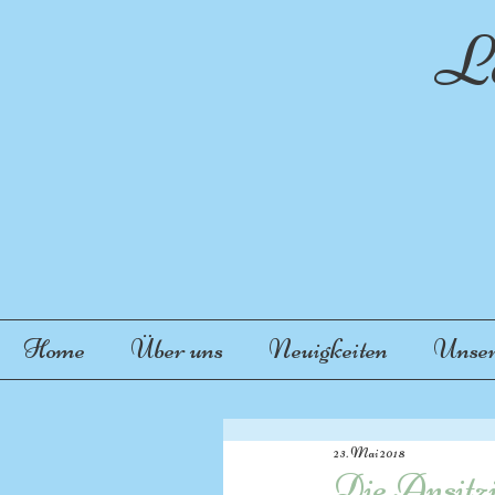
La
"
Home
Über uns
Neuigkeiten
Unser
23. Mai 2018
Die Ansitz