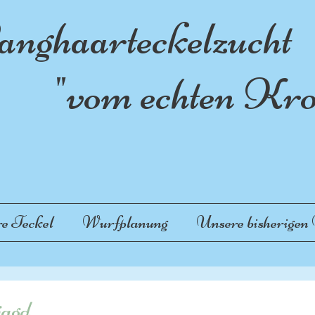
nghaarteckelzucht
vom echten Krot
e Teckel
Wurfplanung
Unsere bisherigen
jagd