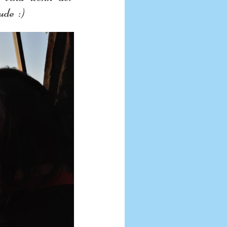
de  :) 