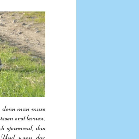
, denn man muss 
en erst lernen, 
ch spannend, das 
. Und wenn der 