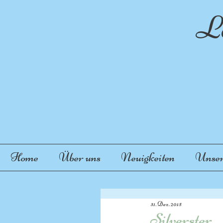
La
"
Home
Über uns
Neuigkeiten
Unser
31. Dez. 2015
Silverster