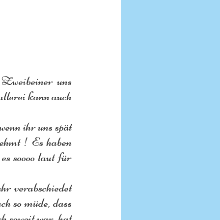
e Zweibeiner uns 
lerei kann auch 
wenn ihr uns spät 
ehmt ! Es haben 
es soooo laut für 
hr verabschiedet 
h so müde, dass 
 soweit war, hat 