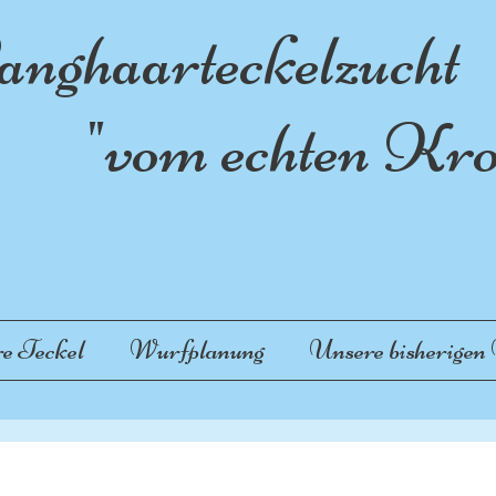
nghaarteckelzucht
vom echten Krot
e Teckel
Wurfplanung
Unsere bisherigen