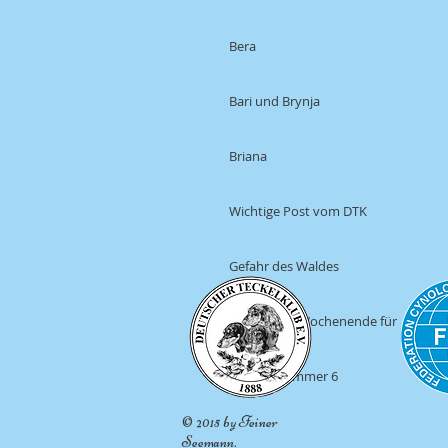
Bera
Bari und Brynja
Briana
Wichtige Post vom DTK
Gefahr des Waldes
Was für ein Wochenende für
Andavri
Unsere Nummer 6
© 2015 by Feiner
Seemann.